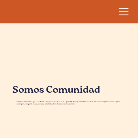
Somos Comunidad
Somos una comunidad que conecta a las mejores barras de café de especialidad con quienes disfrutan descubrir nuevas experiencias. Un espacio
creado para compartir pasión, cultura y talento local alrededor de una buena taza.