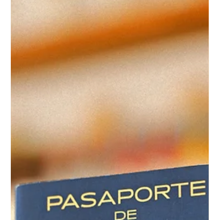
7 nov 2025
1 min de lectura
Cafeteros Tapatíos: la comunidad que
celebra el café local
En Guadalajara, el café es más que una bebida: es punto de
encuentro, inspiración y ritual cotidiano. Cafeteros Tapatíos
nació con esa esencia — conectar a las personas que disfrutan
el café de especialidad con las barras, proyectos y talentos que
lo hacen posible. Más que una guía, Cafeteros es una
comunidad viva . Un movimiento que impulsa la cultura del
café local y promueve el consumo consciente, la colaboración
entre barras y el reconocimiento al trabajo de productores,