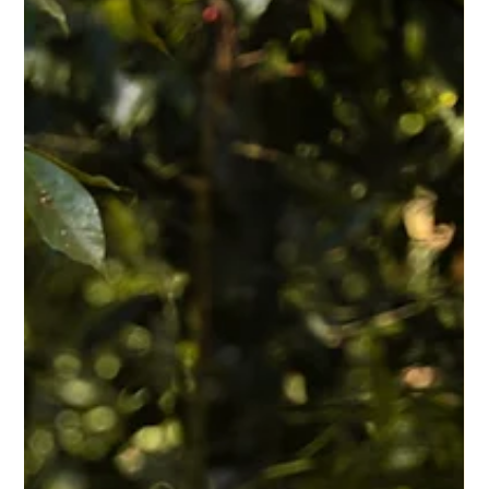
Cold Brew Summer - 4 formas de
sobrevivir al calor.
En tiempos de calor... el café no desaparece — se transforma.
Todo el año es un buen momento para tomar café; sin
embargo, cuando el verano comienza, la taza caliente migra al
vaso con hielo, y el cold brew deja de ser una opción para
convertirse en necesidad. Así que nos aventuramos a descubrir
un poco más sobre algunas de las barras del Pasaporte
Cafetero Tapatío y todo lo que hay detrás de sus Cold Brews...
pero sobre todo, que nos compartan la recomendación de su
barra pa