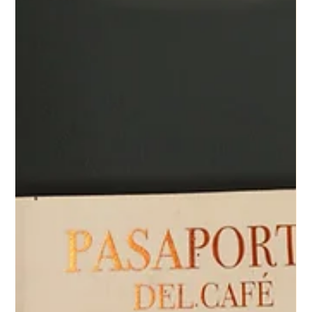
varios de los países que compiten en la cancha también
producen algunos de los mejores cafés del mundo. Y muchos
de ellos ya están en las barras del Pasaporte. 🇲🇽 México es el
más cercano y quizás el más subestimado. Chiapas, Oaxaca y