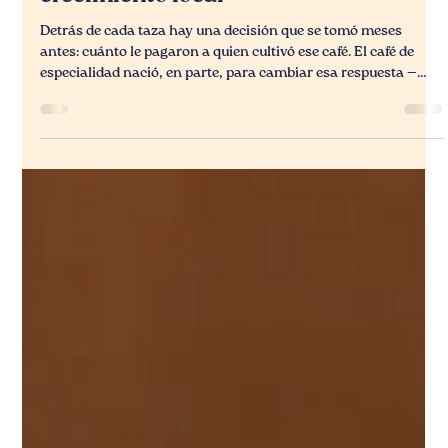
Comprar bien para producir mejor: el
café de especialidad como motor de
crecimiento local
Detrás de cada taza hay una decisión que se tomó meses
antes: cuánto le pagaron a quien cultivó ese café. El café de
especialidad nació, en parte, para cambiar esa respuesta —
comprando directo, pagando mejor y dándole al productor
una razón real para seguir apostando por calidad. Te
contamos cómo funciona esa cadena de valor, y por qué
tostadores independientes como Ochenta Manos son parte
clave de que Guadalajara tome café con más sentido.